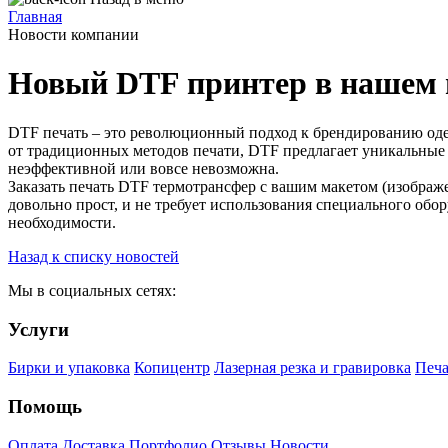
Главная
Новости компании
Новый DTF принтер в нашем 
DTF печать – это революционный подход к брендированию оде
от традиционных методов печати, DTF предлагает уникальные 
неэффективной или вовсе невозможна.
Заказать печать DTF термотрансфер с вашим макетом (изображе
довольно прост, и не требует использования специального обо
необходимости.
Назад к списку новостей
Мы в социальных сетях:
Услуги
Бирки и упаковка
Копицентр
Лазерная резка и гравировка
Печа
Помощь
Оплата
Доставка
Портфолио
Отзывы
Новости