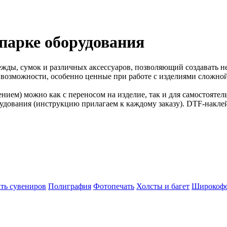
парке оборудования
жды, сумок и различных аксессуаров, позволяющий создавать не
возможности, особенно ценные при работе с изделиями сложной 
нием) можно как с переносом на изделие, так и для самостоятел
рудования (инструкцию прилагаем к каждому заказу). DTF-накле
ть сувениров
Полиграфия
Фотопечать
Холсты и багет
Широкофо