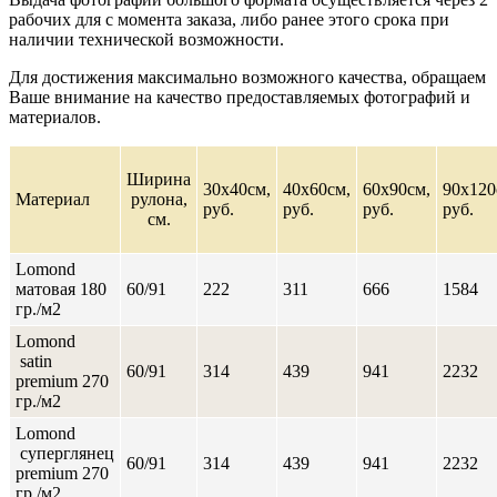
рабочих для с момента заказа, либо ранее этого срока при
наличии технической возможности.
Для достижения максимально возможного качества, обращаем
Ваше внимание на качество предоставляемых фотографий и
материалов.
Ширина
30х40см,
40х60см,
60х90см,
90х120
Материал
рулона,
руб.
руб.
руб.
руб.
cм.
Lomond
матовая 180
60/91
222
311
666
1584
гр./м2
Lomond
satin
60/91
314
439
941
2232
premium 270
гр./м2
Lomond
суперглянец
60/91
314
439
941
2232
premium 270
гр./м2