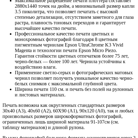
Максимальное разрешение печати плоттера составляет
2880х1440 точек на дюйм, а минимальный размер капли
3.5 пиколитра, что позволяет печатать с высокой
степенью детализации, отсутствием заметного для глаза
растра, плавность тоновых переходов и гарантирует
высочайшее качество печати.
Профессиональное качество печати цветных и
монохромных фотографий благодаря 8 цветным
пигментным чернилам Epson UltraChrome K3 Vivid
Magenta и технологии печати Epson Micro Piezo.
Гарантия стойкости цветных отпечатков более 75 лет,
черно-белых — более 100 лет. Чернила устойчивы к
воздействию влаги.
Применение светло-серых и фотографических матовых
чернил позволяет получить уникальное качество черно-
белых снимков с максимальной глубиной цвета.
Ширина печати 110 см. и печать без полей на рулонных
и листовых материалах.
Печать возможна как округленных стандартных размеров
30х40 (А3), 40х60 (А2), 60Х90 (А1), 90х120 (А0), так и любых
произвольных размеров широкоформатных фотографий,
ограниченных лишь шириной материала 91-107см (см.
таблицу материалов) и длиной рулона.
Выдача фотографий большого формата осуществляется через 2