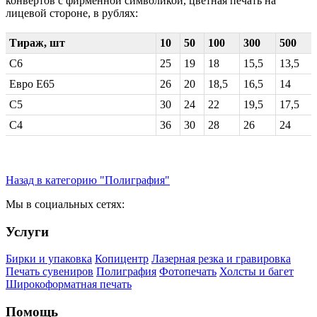
конвертов с фирменной символикой, цветная печать на
лицевой стороне, в рублях:
Тираж, шт
10
50
100
300
500
С6
25
19
18
15,5
13,5
Евро Е65
26
20
18,5
16,5
14
С5
30
24
22
19,5
17,5
С4
36
30
28
26
24
Назад в категорию "Полиграфия"
Мы в социальных сетях:
Услуги
Бирки и упаковка
Копицентр
Лазерная резка и гравировка
Печать сувениров
Полиграфия
Фотопечать
Холсты и багет
Широкоформатная печать
Помощь