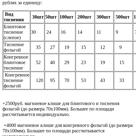
рублях за единицу:
Вид
30шт
50шт
100шт
200шт
300шт
500шт
тиснения
Блинтовое
тиснение
30
24
16
14
11
9
(слепое)
Тиснение
35
27
19
15
12
9
фольгой
Конгревное
блинтовое
52
40
29
23
19
15
тиснение
Конгревное
тиснение
120
95
70
53
43
33
фольгой
+2500руб. магниевое клише для блинтового и тиснения
фольгой (до размера 70х100мм). Большее по площади
рассчитывается индивидуально.
+4000 магниевое клише для конгревного фольгой (до размера
70х100мм). Большее по площади рассчитывается