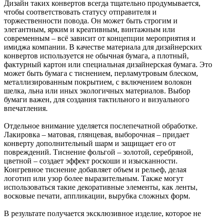
Дизайн таких конвертов всегда тщательно продумывается,
чтобы соответствовать статусу отправителя и
торжественности повода. Он может быть строгим и
элегантным, ярким и креативным, винтажным или
современным – всё зависит от концепции мероприятия и
имиджа компании. В качестве материала для дизайнерских
конвертов используется не обычная бумага, а плотный,
фактурный картон или специальная дизайнерская бумага. Это
может быть бумага с тиснением, перламутровым блеском,
металлизированным покрытием, с включением волокон
шелка, льна или иных экологичных материалов. Выбор
бумаги важен, для создания тактильного и визуального
впечатления.
Отдельное внимание уделяется послепечатной обработке.
Лакировка – матовая, глянцевая, выборочная – придает
конверту дополнительный шарм и защищает его от
повреждений. Тиснение фольгой – золотой, серебряной,
цветной – создает эффект роскоши и изысканности.
Конгревное тиснение добавляет объем и рельеф, делая
логотип или узор более выразительным. Также могут
использоваться такие декоративные элементы, как ленты,
восковые печати, аппликации, вырубка сложных форм.
В результате получается эксклюзивное изделие, которое не